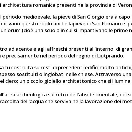
i architettura romanica presenti nella provincia di Veron
l periodo medioevale, la pieve di San Giorgio era a capo d
privano questo ruolo anche lapieve di San Floriano e quel
uniorum (cioè una scuola in cui si impartivano le prime n
tro adiacente e agli affreschi presenti all'interno, di gr
a e precisamente nel periodo del regno di Liutprando.
sa fu costruita su resti di precedenti edifici molto antic
 spesso sostituiti o inglobati nelle chiese. Attraverso un
el clero; un piccolo gioiello architettonico che si illumin
'area archeologica sul retro dell'abside orientale; qui sono
raccolta dell'acqua che serviva nella lavorazione dei metal